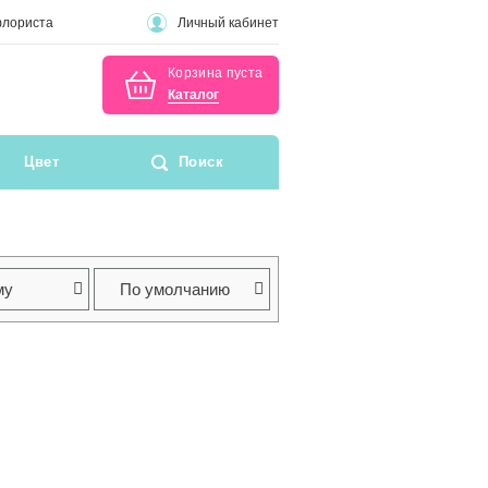
флориста
Личный кабинет
Корзина пуста
Каталог
Цвет
Поиск
му
По умолчанию