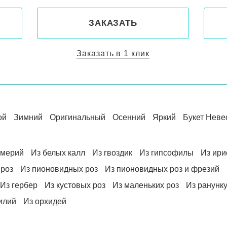
ЗАКАЗАТЬ
Заказать в 1 клик
ой
Зимний
Оригинальный
Осенний
Яркий
Букет Неве
омерий
Из белых калл
Из гвоздик
Из гипсофилы
Из ири
 роз
Из пионовидных роз
Из пионовидных роз и фрезий
Из гербер
Из кустовых роз
Из маленьких роз
Из ранунк
илий
Из орхидей