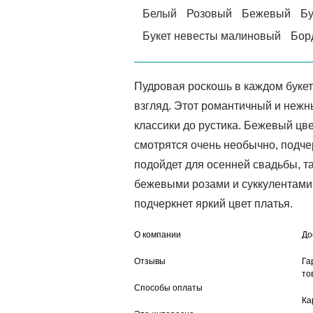
Белый
Розовый
Бежевый
Бу
Букет невесты малиновый
Бор
Пудровая роскошь в каждом букет
взгляд. Этот романтичный и нежн
классики до рустика. Бежевый цв
смотрятся очень необычно, подче
подойдет для осенней свадьбы, та
бежевыми розами и суккулентами д
подчеркнет яркий цвет платья.
О компании
До
Отзывы
Га
то
Способы оплаты
Ка