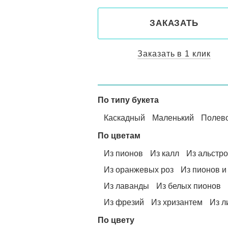
ЗАКАЗАТЬ
Заказать в 1 клик
По типу букета
Каскадный
Маленький
Полев
По цветам
Из пионов
Из калл
Из альстр
Из оранжевых роз
Из пионов и
Из лаванды
Из белых пионов
Из фрезий
Из хризантем
Из л
По цвету