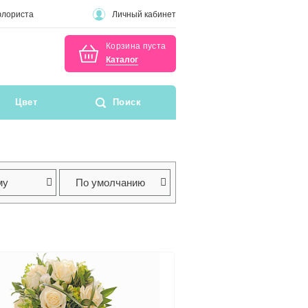
флориста
Личный кабинет
Корзина пуста
Каталог
Цвет
Поиск
му
По умолчанию