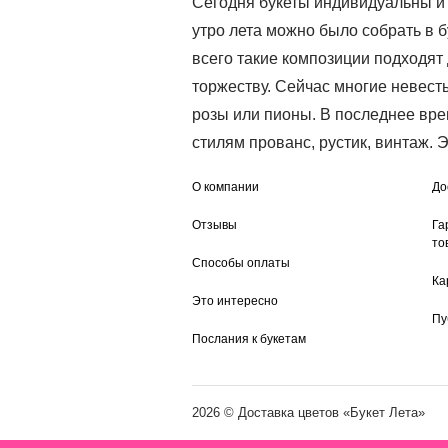
Сегодня букеты индивидуальны и 
утро лета можно было собрать в б
всего такие композиции подходят
торжеству. Сейчас многие невес
розы или пионы. В последнее вр
стилям прованс, рустик, винтаж. 
О компании
До
Отзывы
Га
то
Способы оплаты
Ка
Это интересно
Пу
Послания к букетам
2026 ©
Доставка цветов
«Букет Лета»