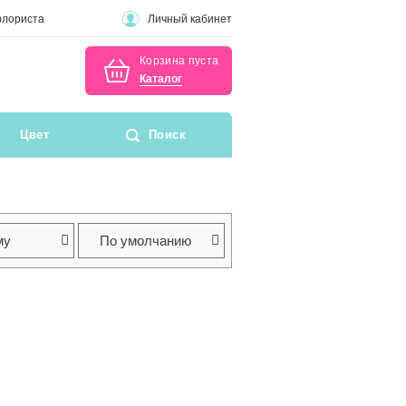
флориста
Личный кабинет
Корзина пуста
Каталог
Цвет
Поиск
му
По умолчанию