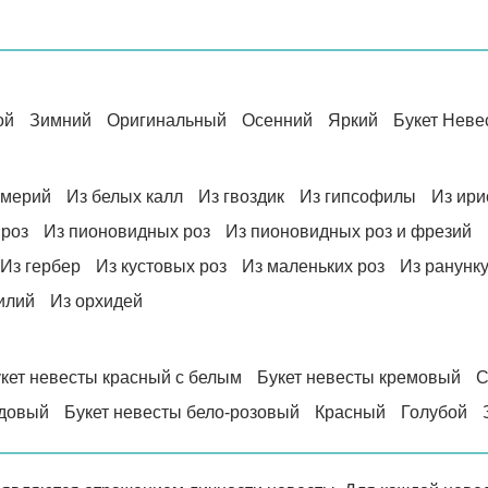
ой
Зимний
Оригинальный
Осенний
Яркий
Букет Неве
омерий
Из белых калл
Из гвоздик
Из гипсофилы
Из ири
 роз
Из пионовидных роз
Из пионовидных роз и фрезий
Из гербер
Из кустовых роз
Из маленьких роз
Из ранунк
илий
Из орхидей
кет невесты красный с белым
Букет невесты кремовый
С
довый
Букет невесты бело-розовый
Красный
Голубой