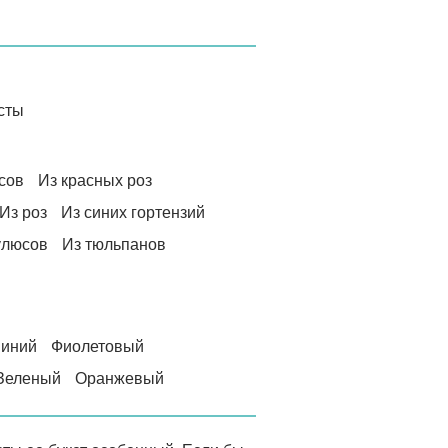
сты
сов
Из красных роз
Из роз
Из синих гортензий
улюсов
Из тюльпанов
иний
Фиолетовый
Зеленый
Оранжевый