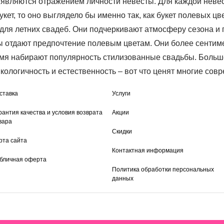
являются отражением личности невесты. Для каждой невес
укет, то оно выглядело бы именно так, как букет полевых цв
 для летних свадеб. Они подчеркивают атмосферу сезона и
ты отдают предпочтение полевым цветам. Они более сенти
емя набирают популярность стилизованные свадьбы. Больше
Экологичность и естественность – вот что ценят многие со
ставка
Услуги
рантия качества и условия возврата
Акции
вара
Скидки
рта сайта
Контактная информация
бличная оферта
Политика обработки персональных
данных