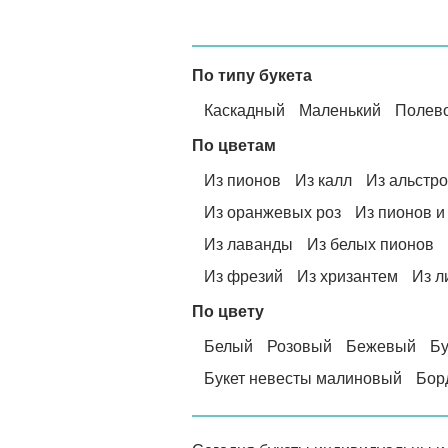
По типу букета
Каскадный
Маленький
Полев
По цветам
Из пионов
Из калл
Из альстр
Из оранжевых роз
Из пионов и
Из лаванды
Из белых пионов
Из фрезий
Из хризантем
Из л
По цвету
Белый
Розовый
Бежевый
Бу
Букет невесты малиновый
Бор