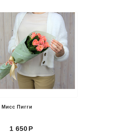
з Мисс Пигги
1 650
: