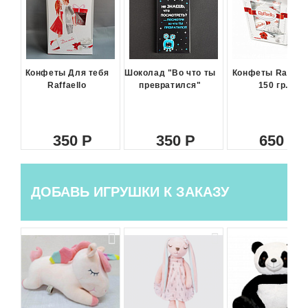
Конфеты Для тебя
Шоколад "Во что ты
Конфеты Raffael
Raffaello
превратился"
150 гр.
350
350
650
ДОБАВЬ ИГРУШКИ К ЗАКАЗУ