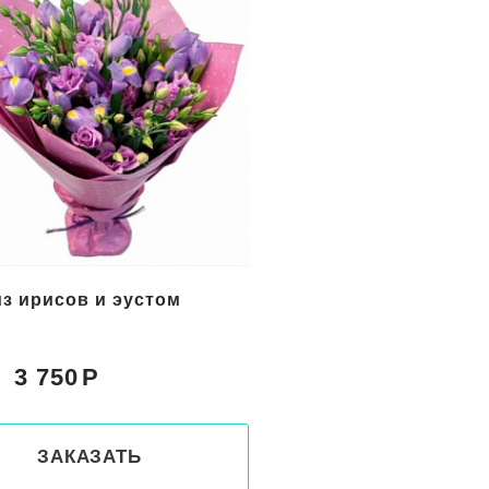
ирисов "Аквамарин"
Синий букет "Ромаш
облако"
3 750
3 950
Цена:
ЗАКАЗАТЬ
ЗАКАЗАТ