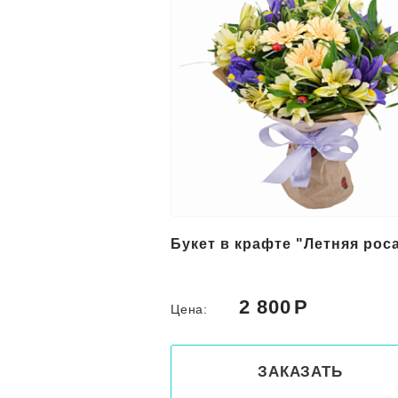
е "Летняя роса"
Недорогой букет из цветов
ирисов «Лагуна»
0
3 550
Цена:
КАЗАТЬ
ЗАКАЗАТЬ