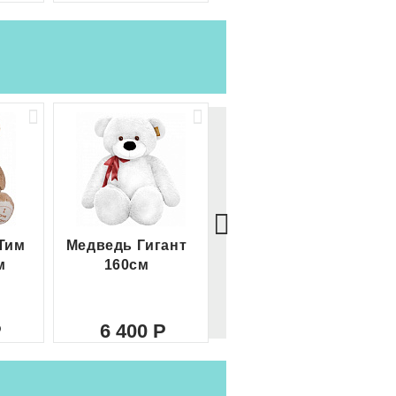
Тим
Медведь Гигант
Медведь Гигант 2
м
160см
метра
6 400
8 000