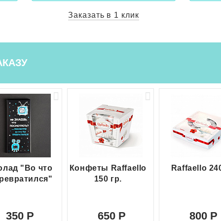
Заказать в 1 клик
АКАЗУ
лад "Во что
Конфеты Raffaello
Raffaello 24
ревратился"
150 гр.
350
650
800