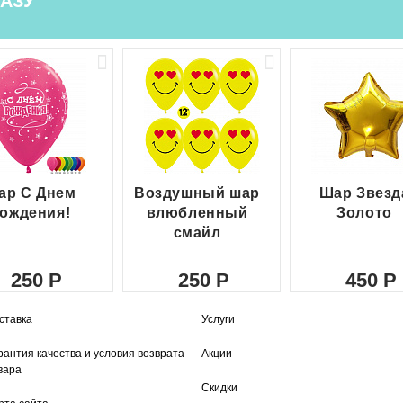
АЗУ
ар С Днем
Воздушный шар
Шар Звезд
ождения!
влюбленный
Золото
смайл
250
250
450
ставка
Услуги
рантия качества и условия возврата
Акции
вара
Скидки