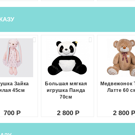
КАЗУ
ушка Зайка
Большая мягкая
Медвежонок 
илая 45см
игрушка Панда
Латте 60 с
70см
700
2 800
2 800