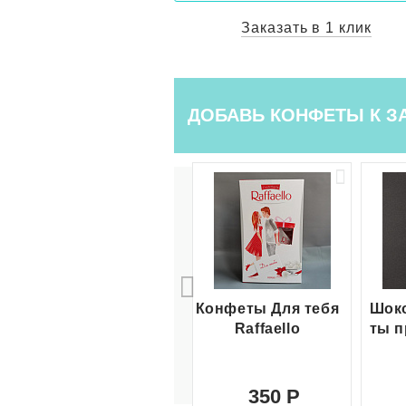
ть в 1 клик
Заказать в 1 клик
ДОБАВЬ КОНФЕТЫ К З
Конфеты Для тебя
Шоко
Raffaello
ты п
350