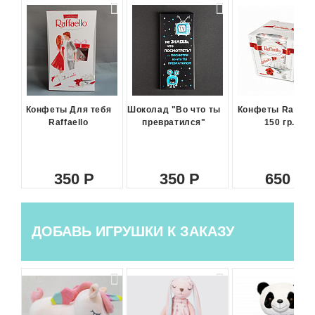
Конфеты Для тебя
Шоколад "Во что ты
Конфеты Raffael
Raffaello
превратился"
150 гр.
350
350
650
ДОБАВЬ ИГРУШКИ К ЗАКАЗУ