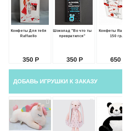
Конфеты Для тебя
Шоколад "Во что ты
Конфеты Raffael
Raffaello
превратился"
150 гр.
350
350
650
ДОБАВЬ ИГРУШКИ К ЗАКАЗУ