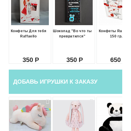
Конфеты Для тебя
Шоколад "Во что ты
Конфеты Raffael
Raffaello
превратился"
150 гр.
350
350
650
ДОБАВЬ ИГРУШКИ К ЗАКАЗУ