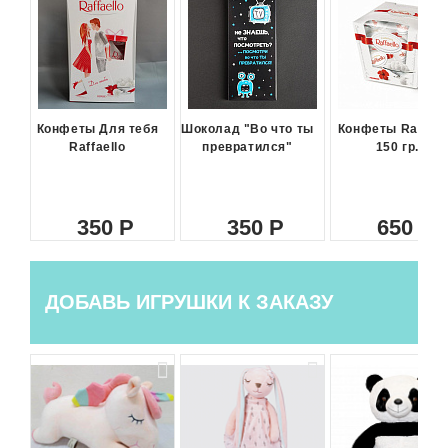
Конфеты Для тебя
Шоколад "Во что ты
Конфеты Raffael
Raffaello
превратился"
150 гр.
350
350
650
ДОБАВЬ ИГРУШКИ К ЗАКАЗУ