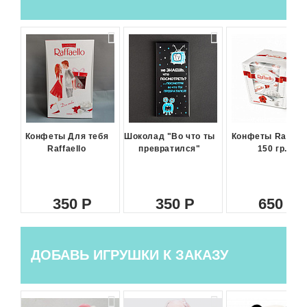
Конфеты Для тебя
Шоколад "Во что ты
Конфеты Raffael
Raffaello
превратился"
150 гр.
350
350
650
ДОБАВЬ ИГРУШКИ К ЗАКАЗУ