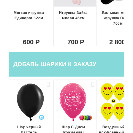
Мягкая игрушка
Игрушка Зайка
Большая мягка
Единорог 32см
милая 45см
игрушка Панда
70см
600
700
2 800
ДОБАВЬ ШАРИКИ К ЗАКАЗУ
Шар черный
Шар С Днем
Воздушный ша
Пастель
Рождения!
влюбленный сма