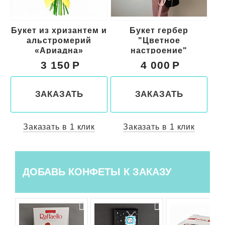
ем и
Букет гербер
Букет цветов
й
"Цветное
"Марго"
настроение"
4 000
4 450
ЗАКАЗАТЬ
ЗАКАЗАТЬ
ик
Заказать в 1 клик
Заказать в 1 клик
ДОБАВЬ КОНФЕТЫ К ЗАКАЗУ