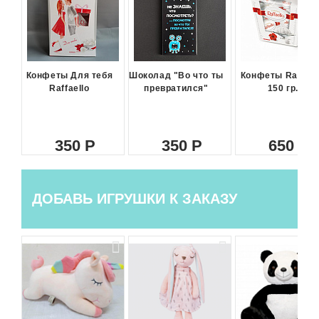
Конфеты Для тебя
Шоколад "Во что ты
Конфеты Raffael
Raffaello
превратился"
150 гр.
350
350
650
ДОБАВЬ ИГРУШКИ К ЗАКАЗУ