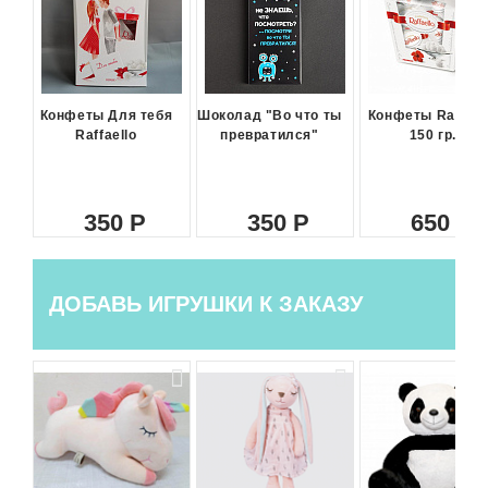
Конфеты Для тебя
Шоколад "Во что ты
Конфеты Raffael
Raffaello
превратился"
150 гр.
350
350
650
ДОБАВЬ ИГРУШКИ К ЗАКАЗУ