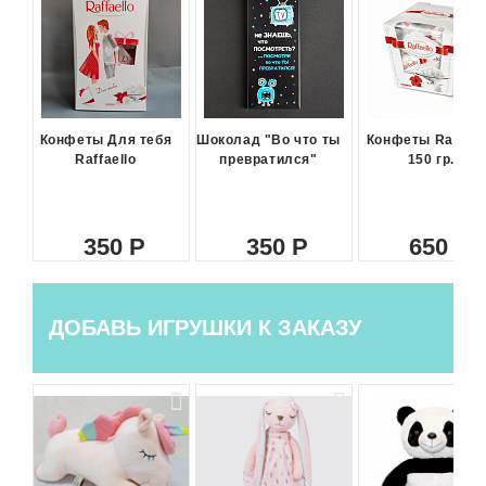
Конфеты Для тебя
Шоколад "Во что ты
Конфеты Raffael
Raffaello
превратился"
150 гр.
350
350
650
ДОБАВЬ ИГРУШКИ К ЗАКАЗУ