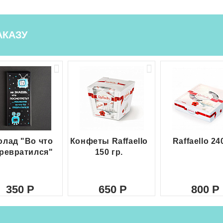
АКАЗУ
лад "Во что
Конфеты Raffaello
Raffaello 24
ревратился"
150 гр.
350
650
800