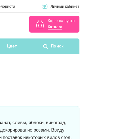
флориста
Личный кабинет
Корзина пуста
Каталог
Цвет
Поиск
анат, сливы, яблоки, виноград,
 декорирование розами. Ввиду
и поставок некоторых видов ягод,