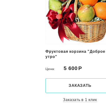
рзина "Доброе
Фруктовая корзина "Вниман
0
6 800
Цена:
КАЗАТЬ
ЗАКАЗАТЬ
ть в 1 клик
Заказать в 1 клик