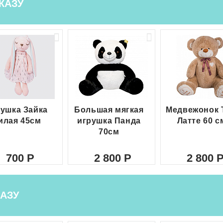
КАЗУ
ушка Зайка
Большая мягкая
Медвежонок 
илая 45см
игрушка Панда
Латте 60 с
70см
700
2 800
2 800
АЗУ