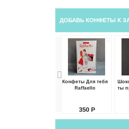
ДОБАВЬ КОНФЕТЫ К З
Конфеты Для тебя
Шоко
Raffaello
ты п
350