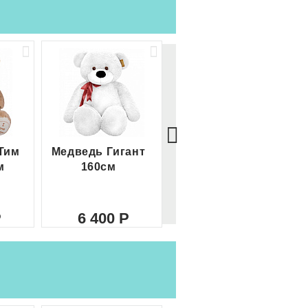
Тим
Медведь Гигант
Медведь Гигант 2
м
160см
метра
6 400
8 000