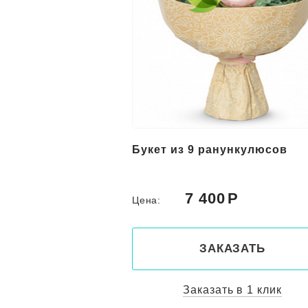
нункулюсов
Букет из 13 ранункулюсов с
эвкалиптом
0
10 100
Цена:
КАЗАТЬ
ЗАКАЗАТЬ
ть в 1 клик
Заказать в 1 клик