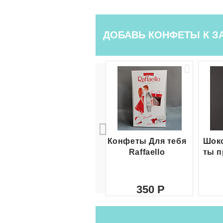
ДОБАВЬ КОНФЕТЫ К З
Конфеты Для тебя
Шоко
Raffaello
ты п
350