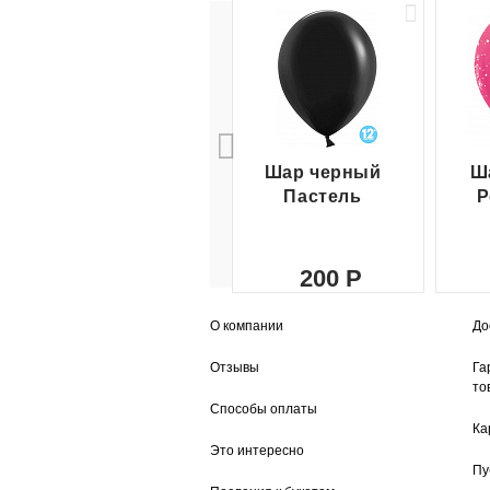
Шар черный
Ш
Пастель
Р
200
О компании
До
Отзывы
Га
то
Способы оплаты
Ка
Это интересно
Пу