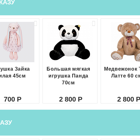
КАЗУ
ушка Зайка
Большая мягкая
Медвежонок 
илая 45см
игрушка Панда
Латте 60 с
70см
700
2 800
2 800
АЗУ