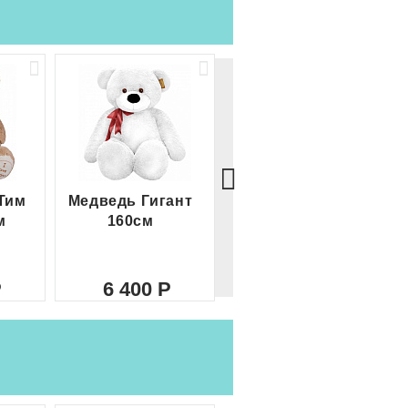
Тим
Медведь Гигант
Медведь Гигант 2
м
160см
метра
6 400
8 000