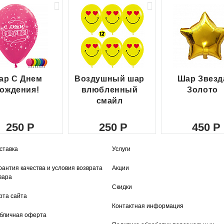
ар С Днем
Воздушный шар
Шар Звезд
ождения!
влюбленный
Золото
смайл
250
250
450
ставка
Услуги
рантия качества и условия возврата
Акции
вара
Скидки
рта сайта
Контактная информация
бличная оферта