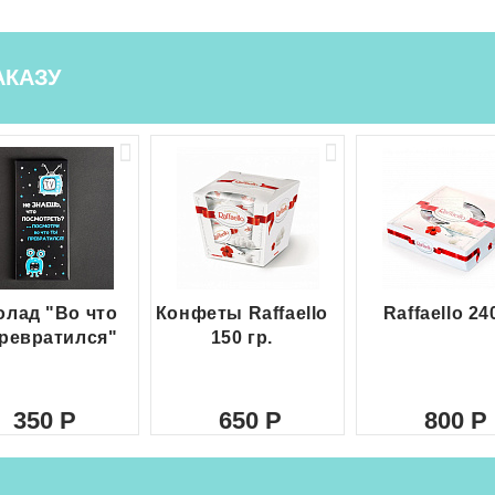
АКАЗУ
лад "Во что
Конфеты Raffaello
Raffaello 24
ревратился"
150 гр.
350
650
800