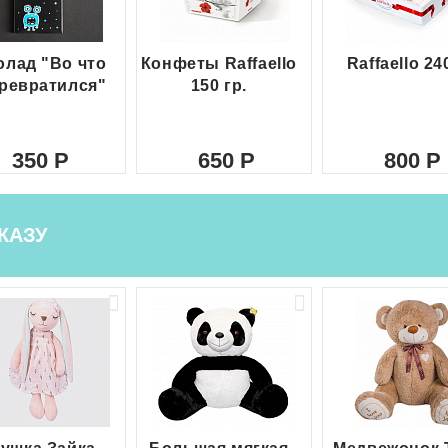
лад "Во что
Конфеты Raffaello
Raffaello 24
ревратился"
150 гр.
350
650
800
КАЗУ