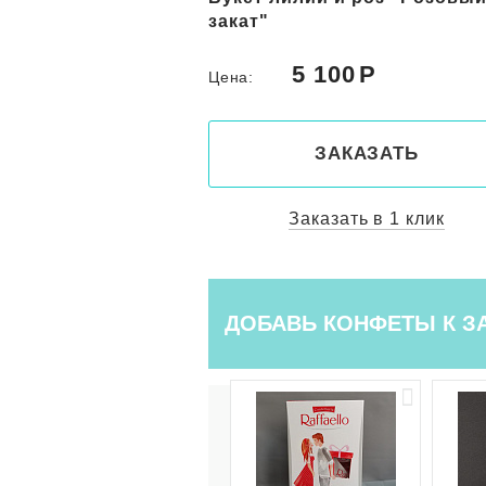
 "Майа"
закат"
0
5 100
Цена:
КАЗАТЬ
ЗАКАЗАТЬ
ть в 1 клик
Заказать в 1 клик
ДОБАВЬ КОНФЕТЫ К З