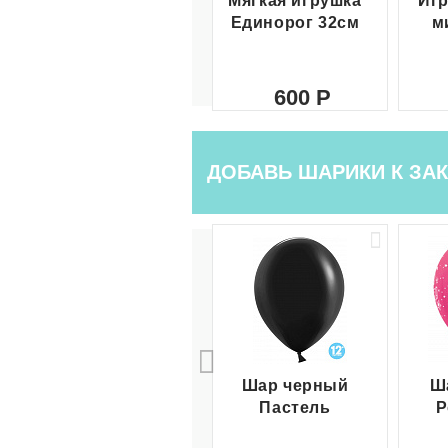
Мягкая игрушка
Игр
Единорог 32см
м
600
ДОБАВЬ ШАРИКИ К ЗАК
Шар черный
Ш
Пастель
Р