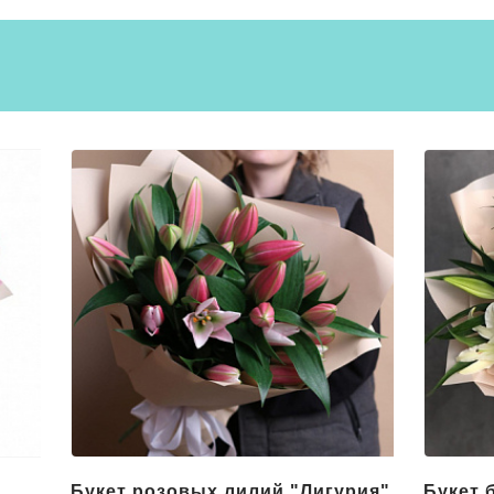
й
Букет розовых лилий "Лигурия"
Букет 