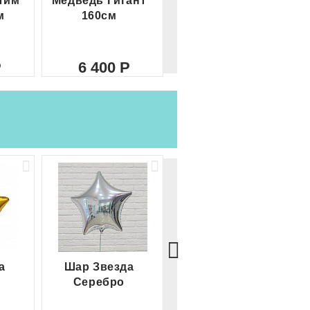
Тим
Медведь Гигант
Медведь Гигант 2
м
160см
метра
6 400
8 000
а
Шар Звезда
Шар Сердце
Серебро
красное