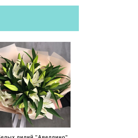
белых лилий "Авеллино"
Букет белых лилий "