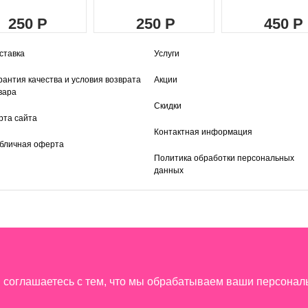
250
250
450
ставка
Услуги
рантия качества и условия возврата
Акции
вара
Скидки
рта сайта
Контактная информация
бличная оферта
Политика обработки персональных
данных
ы соглашаетесь с тем, что мы обрабатываем ваши персона