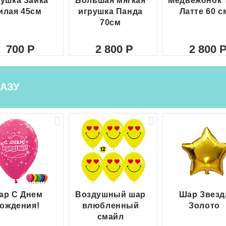
ушка Зайка
Большая мягкая
Медвежонок 
илая 45см
игрушка Панда
Латте 60 с
70см
700
2 800
2 800
АЗУ
ар С Днем
Воздушный шар
Шар Звезд
ождения!
влюбленный
Золото
смайл