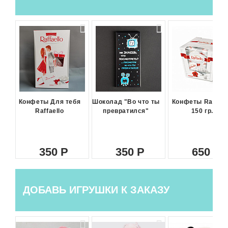
Конфеты Для тебя
Шоколад "Во что ты
Конфеты Raffael
Raffaello
превратился"
150 гр.
350
350
650
ДОБАВЬ ИГРУШКИ К ЗАКАЗУ