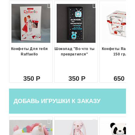
Конфеты Для тебя
Шоколад "Во что ты
Конфеты Raffael
Raffaello
превратился"
150 гр.
350
350
650
ДОБАВЬ ИГРУШКИ К ЗАКАЗУ