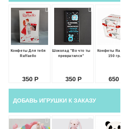
Конфеты Для тебя
Шоколад "Во что ты
Конфеты Raffael
Raffaello
превратился"
150 гр.
350
350
650
ДОБАВЬ ИГРУШКИ К ЗАКАЗУ