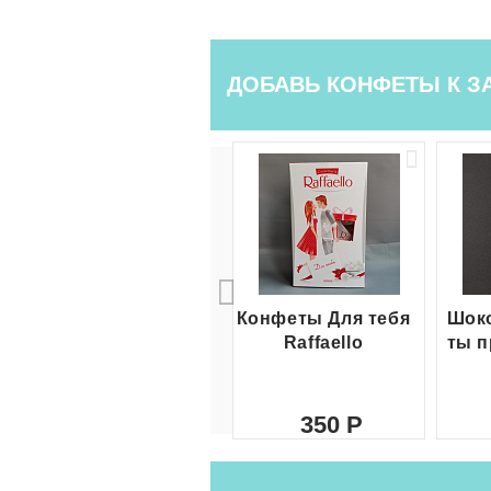
ДОБАВЬ КОНФЕТЫ К З
Конфеты Для тебя
Шоко
Raffaello
ты п
350