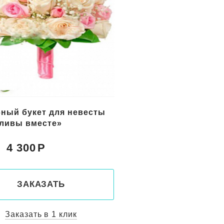
для невесты «Вальс роз»
«Страстный роман» 
каз
букет для невесты
4 650
4 900
Цена:
ЗАКАЗАТЬ
ЗАКАЗАТ
Заказать в 1 клик
Заказать в 1 