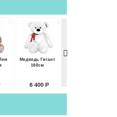
Тим
Медведь Гигант
Медведь Гигант 2
м
160см
метра
6 400
8 000