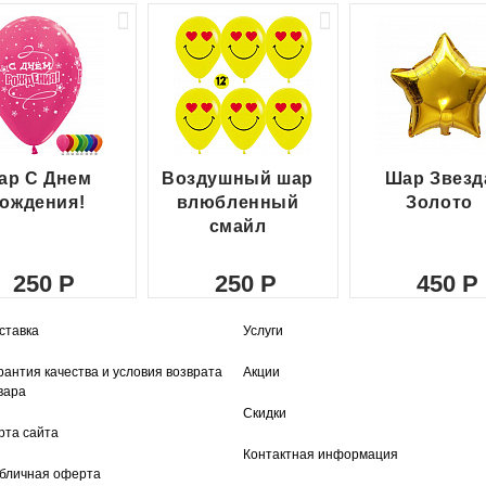
ар С Днем
Воздушный шар
Шар Звезд
ождения!
влюбленный
Золото
смайл
250
250
450
ставка
Услуги
рантия качества и условия возврата
Акции
вара
Скидки
рта сайта
Контактная информация
бличная оферта