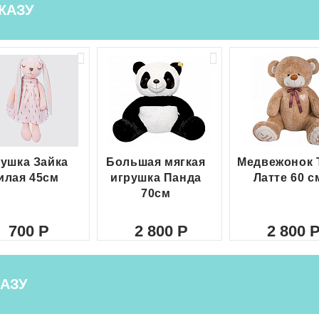
КАЗУ
ушка Зайка
Большая мягкая
Медвежонок 
илая 45см
игрушка Панда
Латте 60 с
70см
700
2 800
2 800
АЗУ