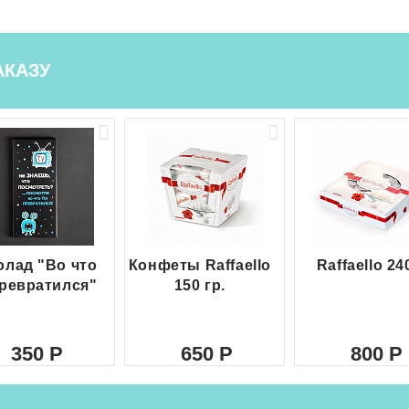
АКАЗУ
лад "Во что
Конфеты Raffaello
Raffaello 24
ревратился"
150 гр.
350
650
800