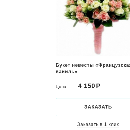
ы «Французская
Красный букет невесты
«Страстный танец»
0
4 150
Цена:
КАЗАТЬ
ЗАКАЗАТЬ
ть в 1 клик
Заказать в 1 клик