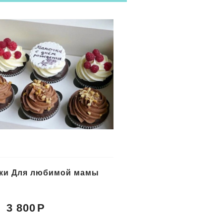
ки Для любимой мамы
Капкейки Признание
3 800
4 700
Цена: