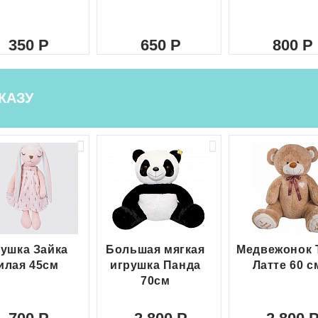
350
650
800
КАЗУ
ушка Зайка
Большая мягкая
Медвежонок 
илая 45см
игрушка Панда
Латте 60 с
70см