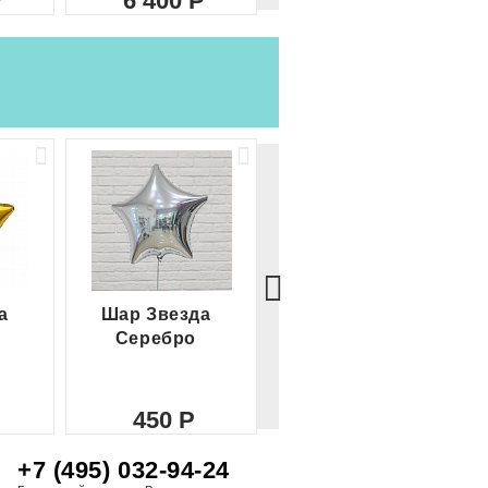
6 400
8 000
а
Шар Звезда
Шар Сердце
Серебро
красное
450
450
+7 (495) 032-94-24