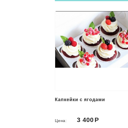
овь (с вашей
Капкейки с ягодами
0
3 400
Цена: