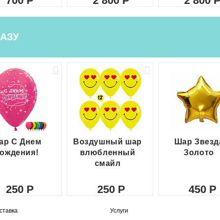
700
2 800
2 800
АЗУ
ар С Днем
Воздушный шар
Шар Звезд
ождения!
влюбленный
Золото
смайл
250
250
450
ставка
Услуги