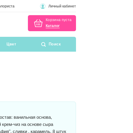
флориста
Личный кабинет
Корзина пуста
Каталог
Цвет
Поиск
став: ванильная основа,
 крем-чиз на основе сыра
фия", сливки , карамель. 8 штук