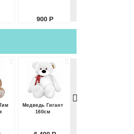
900
2 100
Тим
Медведь Гигант
Медведь Гигант 2
м
160см
метра