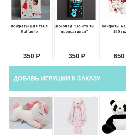
Конфеты Для тебя
Шоколад "Во что ты
Конфеты Raffael
Raffaello
превратился"
150 гр.
350
350
650
ДОБАВЬ ИГРУШКИ К ЗАКАЗУ