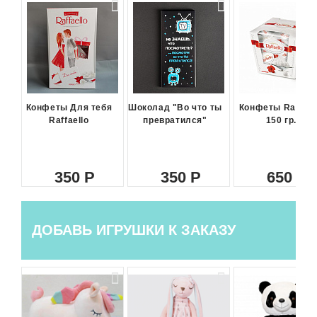
Конфеты Для тебя
Шоколад "Во что ты
Конфеты Raffael
Raffaello
превратился"
150 гр.
350
350
650
ДОБАВЬ ИГРУШКИ К ЗАКАЗУ