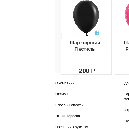
Шар черный
Ш
Пастель
Р
200
О компании
До
Отзывы
Га
то
Способы оплаты
Ка
Это интересно
Пу
Послания к букетам