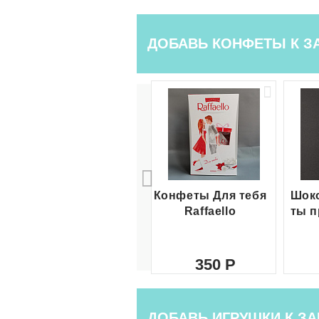
ДОБАВЬ КОНФЕТЫ К З
Конфеты Для тебя
Шоко
Raffaello
ты п
350
ДОБАВЬ ИГРУШКИ К ЗА