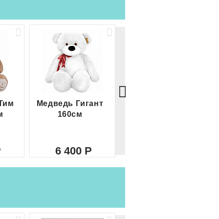
Тим
Медведь Гигант
Медведь Гигант 2
м
160см
метра
6 400
8 000