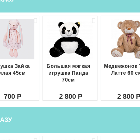
ушка Зайка
Большая мягкая
Медвежонок 
илая 45см
игрушка Панда
Латте 60 с
70см
700
2 800
2 800
АЗУ