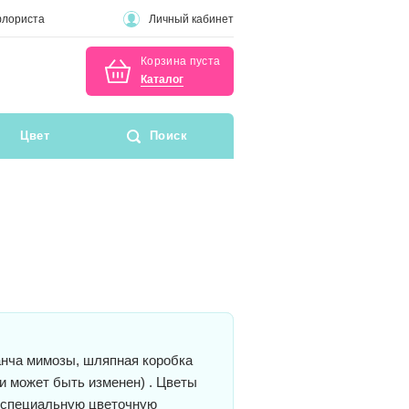
флориста
Личный кабинет
Корзина пуста
Каталог
Цвет
Поиск
нча мимозы, шляпная коробка
ки может быть изменен) . Цветы
 специальную цветочную