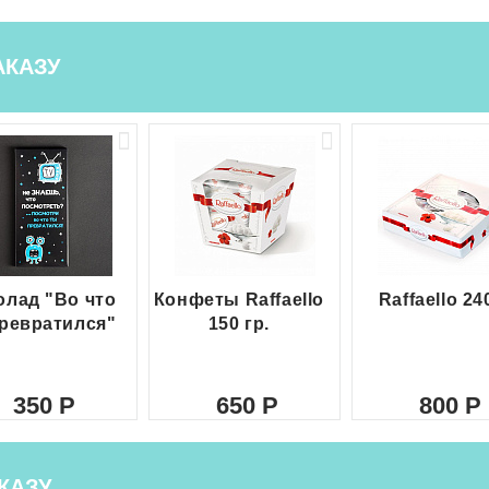
АКАЗУ
лад "Во что
Конфеты Raffaello
Raffaello 24
ревратился"
150 гр.
350
650
800
КАЗУ