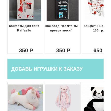
Конфеты Для тебя
Шоколад "Во что ты
Конфеты Raffael
Raffaello
превратился"
150 гр.
350
350
650
ДОБАВЬ ИГРУШКИ К ЗАКАЗУ