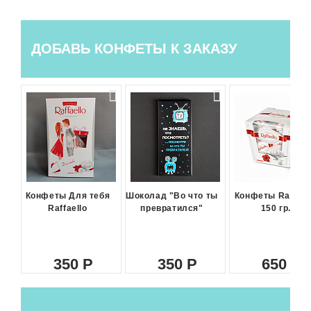
ДОБАВЬ КОНФЕТЫ К ЗАКАЗУ
Конфеты Для тебя
Шоколад "Во что ты
Конфеты Raffael
Raffaello
превратился"
150 гр.
350
350
650