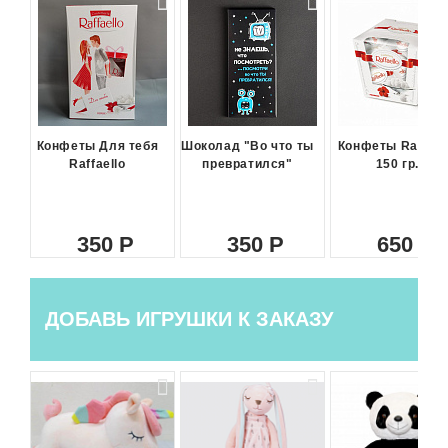
Конфеты Для тебя
Шоколад "Во что ты
Конфеты Raffael
Raffaello
превратился"
150 гр.
350
350
650
ДОБАВЬ ИГРУШКИ К ЗАКАЗУ