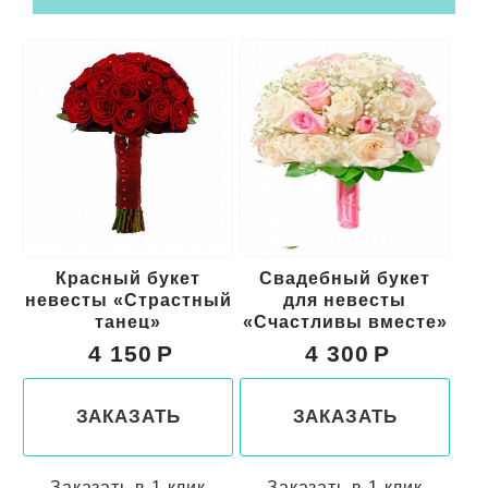
Красный букет
Свадебный букет
Б
невесты «Страстный
для невесты
танец»
«Счастливы вместе»
4 150
4 300
ЗАКАЗАТЬ
ЗАКАЗАТЬ
Заказать в 1 клик
Заказать в 1 клик