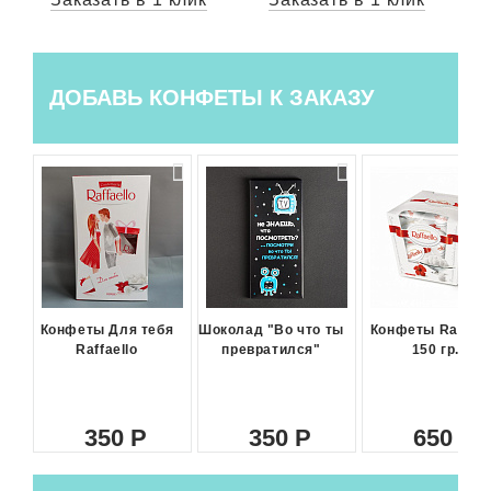
ДОБАВЬ КОНФЕТЫ К ЗАКАЗУ
Конфеты Для тебя
Шоколад "Во что ты
Конфеты Raffael
Raffaello
превратился"
150 гр.
350
350
650