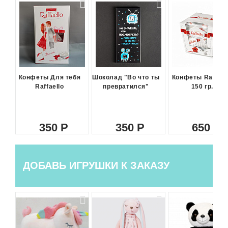
Конфеты Для тебя
Шоколад "Во что ты
Конфеты Raffael
Raffaello
превратился"
150 гр.
350
350
650
ДОБАВЬ ИГРУШКИ К ЗАКАЗУ