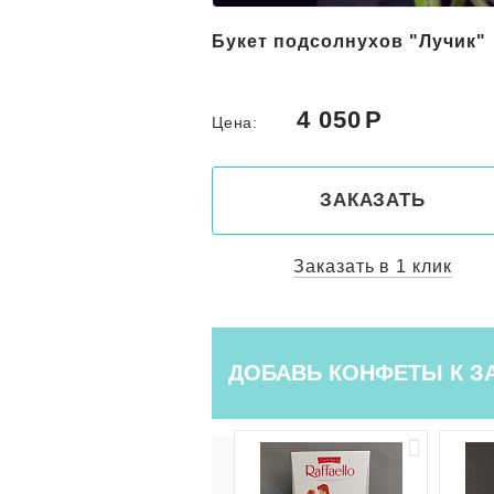
лнухами,
Букет подсолнухов "Лучик"
 и розами
0
4 050
Цена:
КАЗАТЬ
ЗАКАЗАТЬ
ть в 1 клик
Заказать в 1 клик
ДОБАВЬ КОНФЕТЫ К З