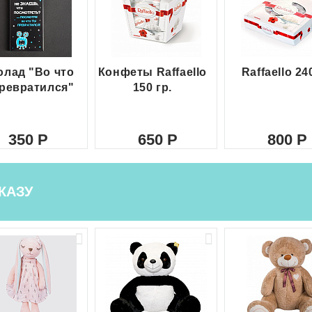
лад "Во что
Конфеты Raffaello
Raffaello 24
ревратился"
150 гр.
350
650
800
КАЗУ