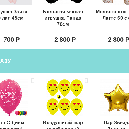
ушка Зайка
Большая мягкая
Медвежонок 
илая 45см
игрушка Панда
Латте 60 с
70см
700
2 800
2 800
АЗУ
ар С Днем
Воздушный шар
Шар Звезд
ождения!
влюбленный
Золото