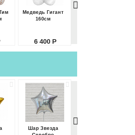
Тим
Медведь Гигант
Медведь Гигант 2
м
160см
метра
6 400
8 000
а
Шар Звезда
Шар Сердце
Серебро
красное