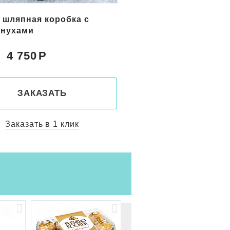
 шляпная коробка с
Букет цветов "Радос
лнухами
4 750
5 050
Цена:
ЗАКАЗАТЬ
ЗАКАЗАТ
Заказать в 1 клик
Заказать в 1 