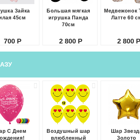
ушка Зайка
Большая мягкая
Медвежонок 
илая 45см
игрушка Панда
Латте 60 с
70см
700
2 800
2 800
АЗУ
ар С Днем
Воздушный шар
Шар Звезд
ождения!
влюбленный
Золото