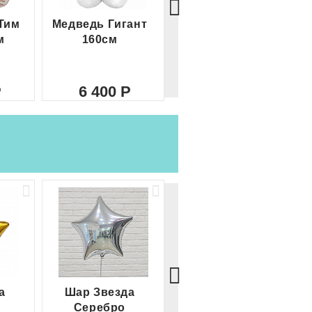
Тим
Медведь Гигант
Медведь Гигант 2
м
160см
метра
6 400
8 000
а
Шар Звезда
Шар Сердце
Серебро
красное