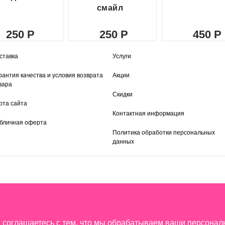
смайл
250
250
450
ставка
Услуги
рантия качества и условия возврата
Акции
вара
Скидки
рта сайта
Контактная информация
бличная оферта
Политика обработки персональных
данных
ы соглашаетесь с тем, что мы обрабатываем ваши персона