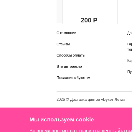
200
О компании
До
Отзывы
Га
то
Способы оплаты
Ка
Это интересно
Пу
Послания к букетам
2026 ©
Доставка цветов
«Букет Лета»
Мы используем cookie
Во время просмотра страниц нашего сайта в