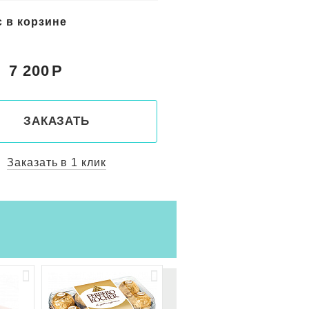
с в корзине
Букет подсолнухов в
"Тёплый день"
7 200
11 050
Цена:
ЗАКАЗАТЬ
ЗАКАЗАТ
Заказать в 1 клик
Заказать в 1 