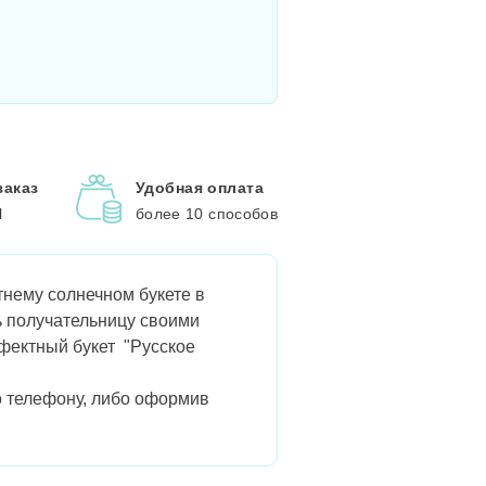
заказ
Удобная оплата
l
более 10 способов
тнему солнечном букете в
ь получательницу своими
ффектный букет "Русское
о телефону, либо оформив