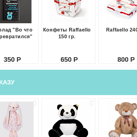
лад "Во что
Конфеты Raffaello
Raffaello 24
ревратился"
150 гр.
350
650
800
КАЗУ