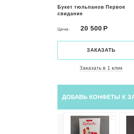
льпанов
Букет тюльпанов Первое
свидание
50
20 500
Цена:
КАЗАТЬ
ЗАКАЗАТЬ
ть в 1 клик
Заказать в 1 клик
ДОБАВЬ КОНФЕТЫ К З