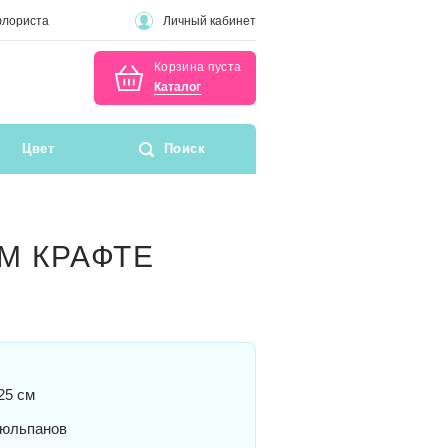
флориста
Личный кабинет
Корзина пуста
Каталог
Цвет
Поиск
М КРАФТЕ
25 см
тюльпанов