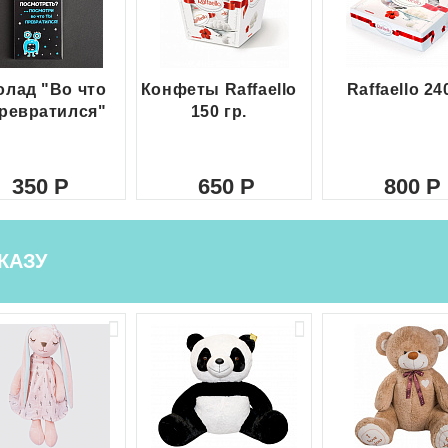
лад "Во что
Конфеты Raffaello
Raffaello 24
ревратился"
150 гр.
350
650
800
КАЗУ