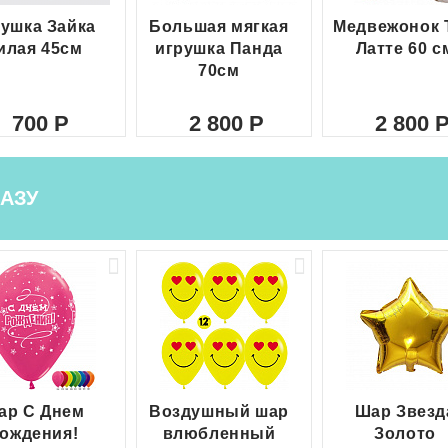
ушка Зайка
Большая мягкая
Медвежонок 
илая 45см
игрушка Панда
Латте 60 с
70см
700
2 800
2 800
АЗУ
ар С Днем
Воздушный шар
Шар Звезд
ождения!
влюбленный
Золото