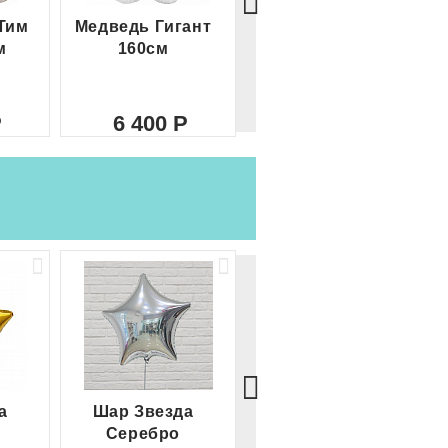
Тим
Медведь Гигант
Медведь Гигант 2
м
160см
метра
6 400
8 000
а
Шар Звезда
Шар Сердце
Серебро
красное