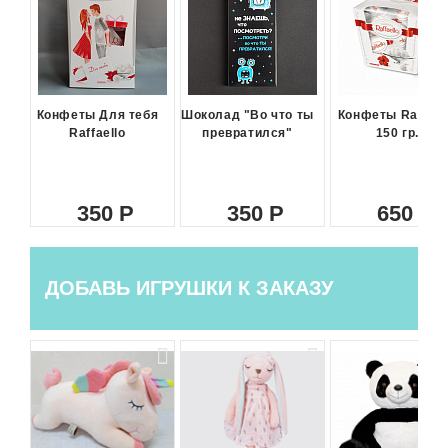
Конфеты Для тебя
Шоколад "Во что ты
Конфеты Raffael
Raffaello
превратился"
150 гр.
350
350
650
ДОБАВЬ ИГРУШКИ К ЗАКАЗУ