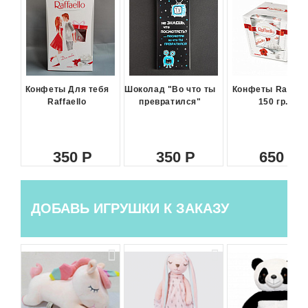
Конфеты Для тебя
Шоколад "Во что ты
Конфеты Raffael
Raffaello
превратился"
150 гр.
350
350
650
ДОБАВЬ ИГРУШКИ К ЗАКАЗУ