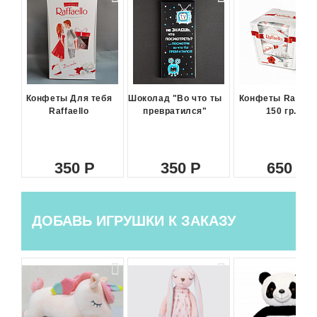
Конфеты Для тебя
Шоколад "Во что ты
Конфеты Raffael
Raffaello
превратился"
150 гр.
350
350
650
ДОБАВЬ ИГРУШКИ К ЗАКАЗУ