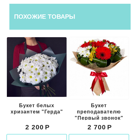
ПОХОЖИЕ ТОВАРЫ
Букет белых
Букет
Бу
хризантем "Герда"
преподавателю
"Первый звонок"
2 200
2 700