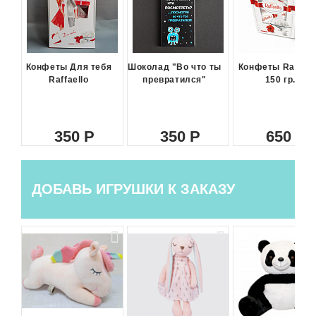
Конфеты Для тебя
Шоколад "Во что ты
Конфеты Raffael
Raffaello
превратился"
150 гр.
350
350
650
ДОБАВЬ ИГРУШКИ К ЗАКАЗУ