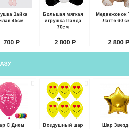
ушка Зайка
Большая мягкая
Медвежонок 
илая 45см
игрушка Панда
Латте 60 с
70см
700
2 800
2 800
АЗУ
ар С Днем
Воздушный шар
Шар Звезд