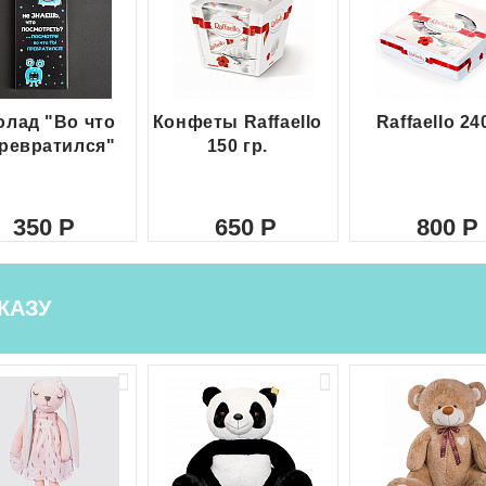
лад "Во что
Конфеты Raffaello
Raffaello 24
ревратился"
150 гр.
350
650
800
КАЗУ