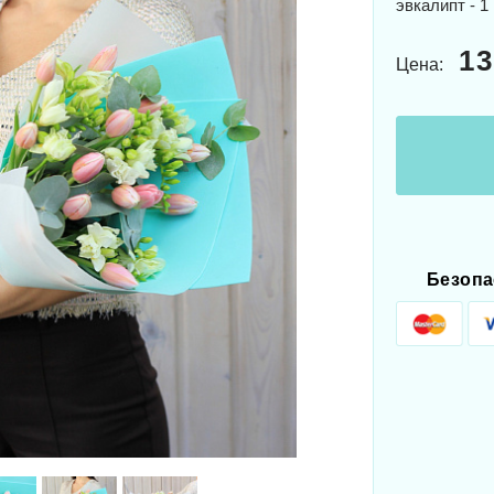
эвкалипт - 1 
13
Цена:
Безопа