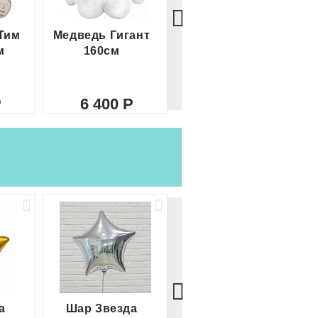
Тим
Медведь Гигант
Медведь Гигант 2
м
160см
метра
6 400
8 000
а
Шар Звезда
Шар Сердце