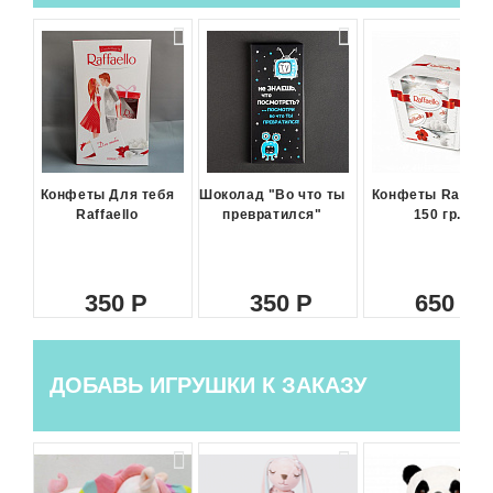
Конфеты Для тебя
Шоколад "Во что ты
Конфеты Raffael
Raffaello
превратился"
150 гр.
350
350
650
ДОБАВЬ ИГРУШКИ К ЗАКАЗУ