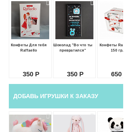
Конфеты Для тебя
Шоколад "Во что ты
Конфеты Raffael
Raffaello
превратился"
150 гр.
350
350
650
ДОБАВЬ ИГРУШКИ К ЗАКАЗУ