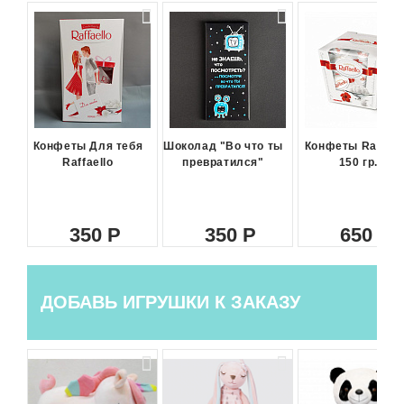
Конфеты Для тебя
Шоколад "Во что ты
Конфеты Raffael
Raffaello
превратился"
150 гр.
350
350
650
ДОБАВЬ ИГРУШКИ К ЗАКАЗУ