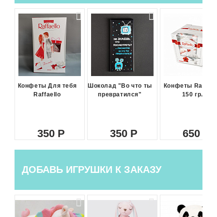
Конфеты Для тебя
Шоколад "Во что ты
Конфеты Raffael
Raffaello
превратился"
150 гр.
350
350
650
ДОБАВЬ ИГРУШКИ К ЗАКАЗУ