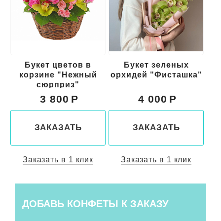
Букет зеленых
Букет в фиолетово
й
орхидей "Фисташка"
желтой гамме
"Медея"
4 000
4 100
ЗАКАЗАТЬ
ЗАКАЗАТЬ
Заказать в 1 клик
Заказать в 1 клик
ДОБАВЬ КОНФЕТЫ К ЗАКАЗУ