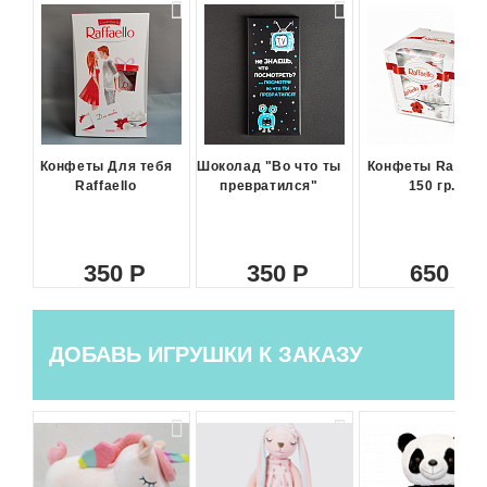
Конфеты Для тебя
Шоколад "Во что ты
Конфеты Raffael
Raffaello
превратился"
150 гр.
350
350
650
ДОБАВЬ ИГРУШКИ К ЗАКАЗУ