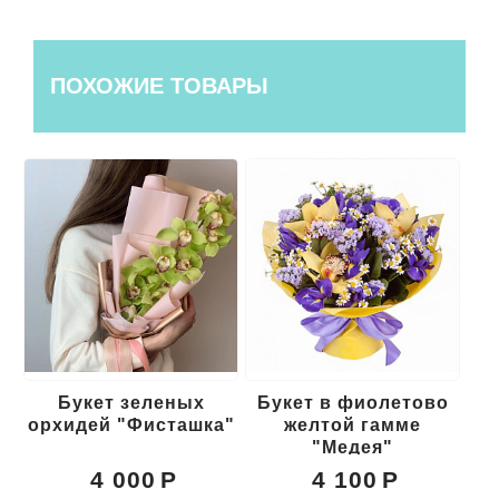
ПОХОЖИЕ ТОВАРЫ
Букет зеленых
Букет в фиолетово
Б
орхидей "Фисташка"
желтой гамме
"
"Медея"
4 000
4 100