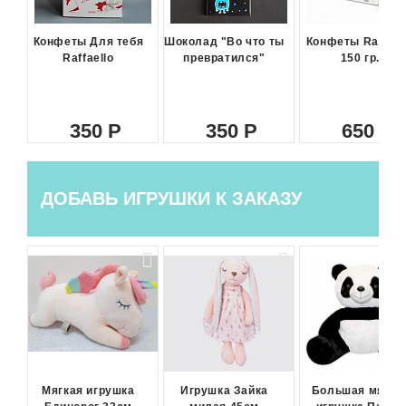
Конфеты Для тебя
Шоколад "Во что ты
Конфеты Raffael
Raffaello
превратился"
150 гр.
350
350
650
ДОБАВЬ ИГРУШКИ К ЗАКАЗУ
Мягкая игрушка
Игрушка Зайка
Большая мягка