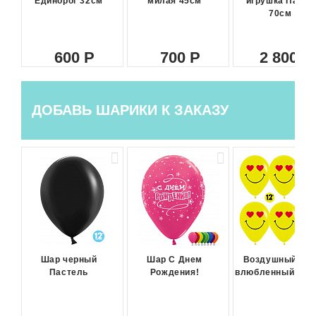
Единорог 32см
милая 45см
игрушка Панда
70см
600
700
2 800
ДОБАВЬ ШАРИКИ К ЗАКАЗУ
Шар черный
Шар С Днем
Воздушный ша
Пастель
Рождения!
влюбленный сма