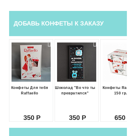
ДОБАВЬ КОНФЕТЫ К ЗАКАЗУ
Конфеты Для тебя
Шоколад "Во что ты
Конфеты Raffael
Raffaello
превратился"
150 гр.
350
350
650