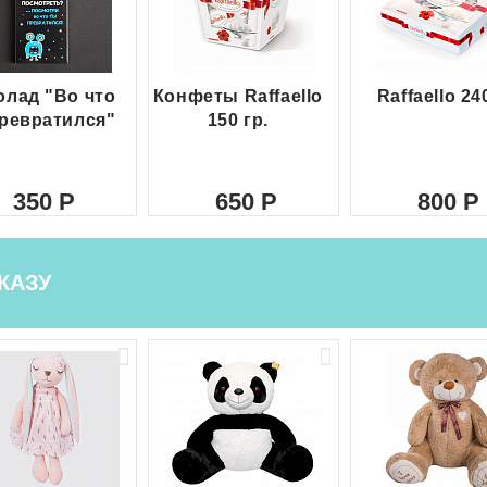
лад "Во что
Конфеты Raffaello
Raffaello 24
ревратился"
150 гр.
350
650
800
КАЗУ