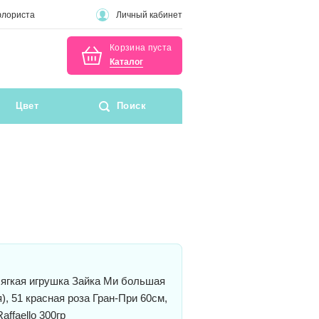
флориста
Личный кабинет
Корзина пуста
Каталог
Цвет
Поиск
гкая игрушка Зайка Ми большая
), 51 красная роза Гран-При 60см,
ffaello 300гр