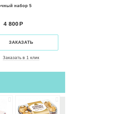
чный набор 5
Фруктовая корзина 
духа"
4 800
8 800
Цена:
ЗАКАЗАТЬ
ЗАКАЗАТ
Заказать в 1 клик
Заказать в 1 