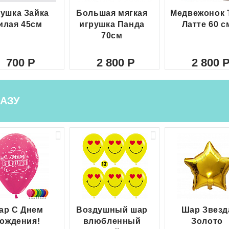
ушка Зайка
Большая мягкая
Медвежонок 
илая 45см
игрушка Панда
Латте 60 с
70см
700
2 800
2 800
АЗУ
ар С Днем
Воздушный шар
Шар Звезд
ождения!
влюбленный
Золото