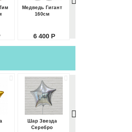
Тим
Медведь Гигант
Медведь Гигант 2
м
160см
метра
6 400
8 000
а
Шар Звезда
Шар Сердце
Серебро
красное