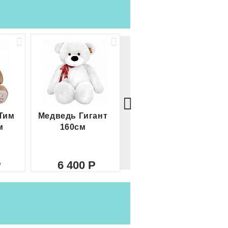
Тим
Медведь Гигант
Медведь Гигант 2
м
160см
метра
6 400
8 000