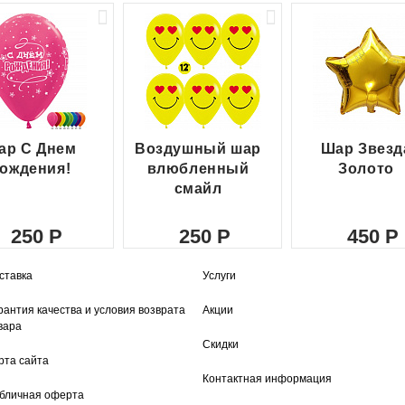
ар С Днем
Воздушный шар
Шар Звезд
ождения!
влюбленный
Золото
смайл
250
250
450
ставка
Услуги
рантия качества и условия возврата
Акции
вара
Скидки
рта сайта
Контактная информация
бличная оферта