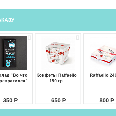
АКАЗУ
лад "Во что
Конфеты Raffaello
Raffaello 24
ревратился"
150 гр.
350
650
800