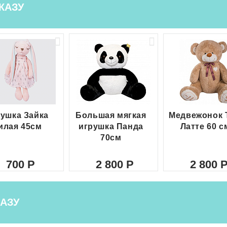
КАЗУ
ушка Зайка
Большая мягкая
Медвежонок 
илая 45см
игрушка Панда
Латте 60 с
70см
700
2 800
2 800
АЗУ