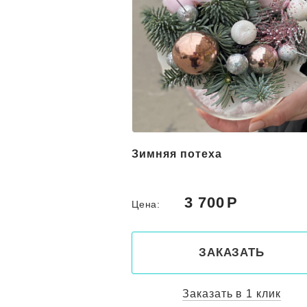
а
Новогодний декор
"Влюбленный в зиму"
0
3 700
Цена:
КАЗАТЬ
ЗАКАЗАТЬ
ть в 1 клик
Заказать в 1 клик