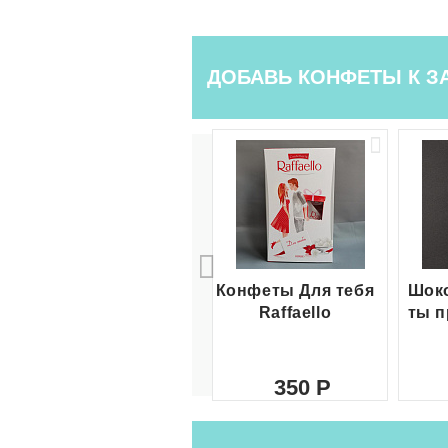
ДОБАВЬ КОНФЕТЫ К З
Конфеты Для тебя
Шоко
Raffaello
ты п
350