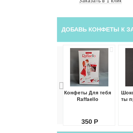
ть в 1 клик
Заказать в 1 клик
ДОБАВЬ КОНФЕТЫ К З
Конфеты Для тебя
Шоко
Raffaello
ты п
350