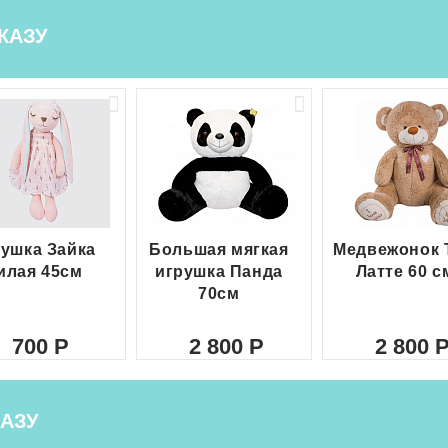
КАЗУ
ушка Зайка
Большая мягкая
Медвежонок 
илая 45см
игрушка Панда
Латте 60 с
70см
700
2 800
2 800
АЗУ