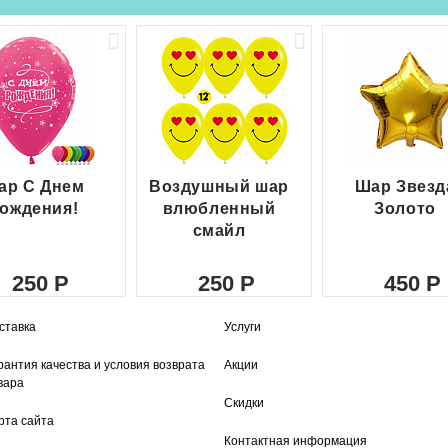
ар С Днем
Воздушный шар
Шар Звезд
ождения!
влюбленный
Золото
смайл
250
250
450
ставка
Услуги
рантия качества и условия возврата
Акции
вара
Скидки
рта сайта
Контактная информация