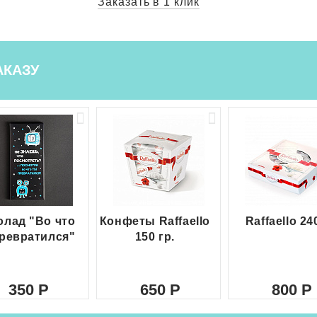
Заказать в 1 клик
АКАЗУ
лад "Во что
Конфеты Raffaello
Raffaello 24
ревратился"
150 гр.
350
650
800