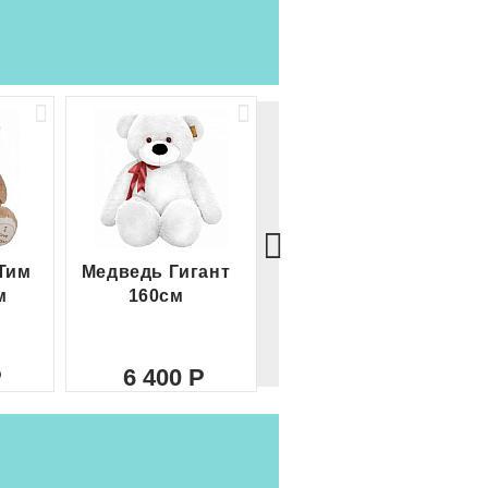
Тим
Медведь Гигант
Медведь Гигант 2
м
160см
метра
6 400
8 000